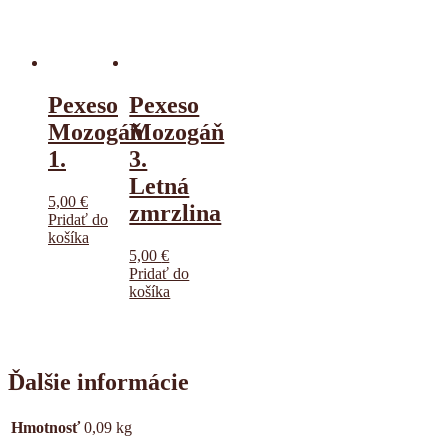
Pexeso
Pexeso
Mozogáň
Mozogáň
1.
3.
Letná
5,00
€
zmrzlina
Pridať do
košíka
5,00
€
Pridať do
košíka
Ďalšie informácie
Hmotnosť
0,09 kg