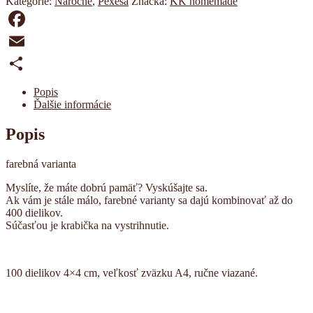
Kategórie:
Náročné
,
Pexesá
Značka:
KK homemade
Facebook
Email
Share
Popis
Ďalšie informácie
Popis
farebná varianta
Myslíte, že máte dobrú pamäť? Vyskúšajte sa.
Ak vám je stále málo, farebné varianty sa dajú kombinovať až do
400 dielikov.
Súčasťou je krabička na vystrihnutie.
100 dielikov 4×4 cm, veľkosť zväzku A4, ručne viazané.