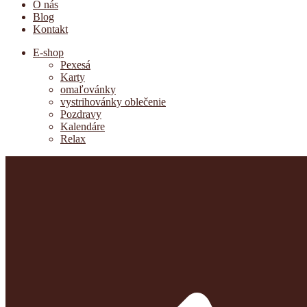
O nás
Blog
Kontakt
E-shop
Pexesá
Karty
omaľovánky
vystrihovánky oblečenie
Pozdravy
Kalendáre
Relax