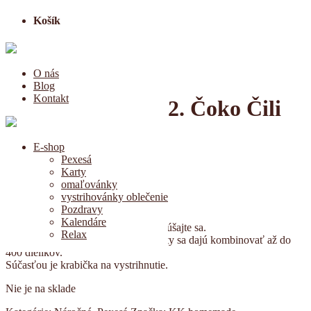
Košík
O nás
Blog
Kontakt
Pexeso Mozogáň 2. Čoko Čili
Zázvor
E-shop
Pexesá
5,00
€
Karty
omaľovánky
100 dielikov
vystrihovánky oblečenie
Pozdravy
farebná varianta
Kalendáre
Myslíte, že máte dobrú pamäť? Vyskúšajte sa.
Relax
Ak vám je stále málo, farebné varianty sa dajú kombinovať až do
400 dielikov.
Súčasťou je krabička na vystrihnutie.
Nie je na sklade