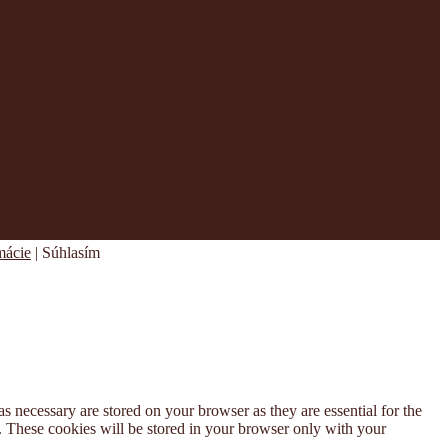
mácie
|
Súhlasím
s necessary are stored on your browser as they are essential for the
e. These cookies will be stored in your browser only with your