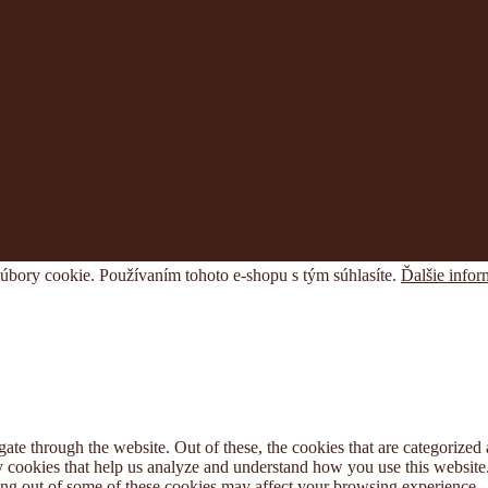
súbory cookie. Používaním tohoto e-shopu s tým súhlasíte.
Ďalšie infor
e through the website. Out of these, the cookies that are categorized a
rty cookies that help us analyze and understand how you use this websit
ting out of some of these cookies may affect your browsing experience.