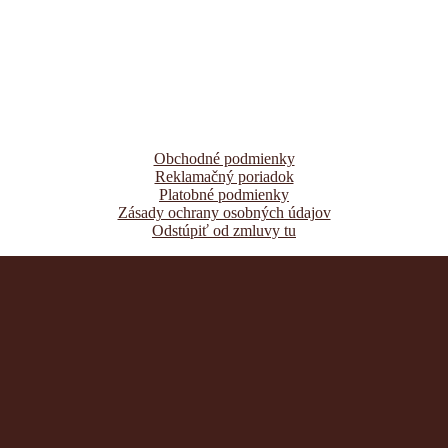
Obchodné podmienky
Reklamačný poriadok
Platobné podmienky
Zásady ochrany osobných údajov
Odstúpiť od zmluvy tu