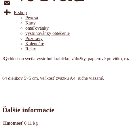
Facebook
Email
E-shop
Pexesá
Share
Karty
Popis
omaľovánky
Ďalšie informácie
vystrihovánky oblečenie
Pozdravy
Popis
Kalendáre
Relax
Nekonečne kozmicky zábavné!
Rýchlosťou svetla vystrihni krabičku, záložky, papierové pravítko, r
64 dielikov 5×5 cm, veľkosť zväzku A4, ručne viazané.
Ďalšie informácie
Hmotnosť
0,11 kg