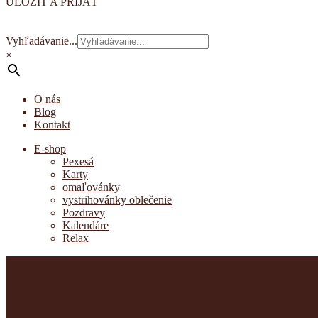
ULOŽIŤ A PRIJAŤ
Vyhľadávanie...
×
O nás
Blog
Kontakt
E-shop
Pexesá
Karty
omaľovánky
vystrihovánky oblečenie
Pozdravy
Kalendáre
Relax