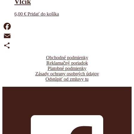
Vĺčik
6,00
€
Pridať do košíka
Facebook
Email
Share
Obchodné podmienky
Reklamačný poriadok
Platobné podmienky
Zásady ochrany osobných údajov
Odstúpiť od zmluvy tu