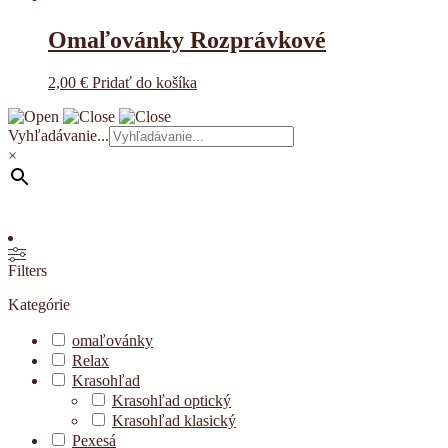
Omaľovánky Rozprávkové
2,00
€
Pridať do košíka
Vyhľadávanie...
×
Filters
Kategórie
omaľovánky
Relax
Krasohľad
Krasohľad optický
Krasohľad klasický
Pexesá