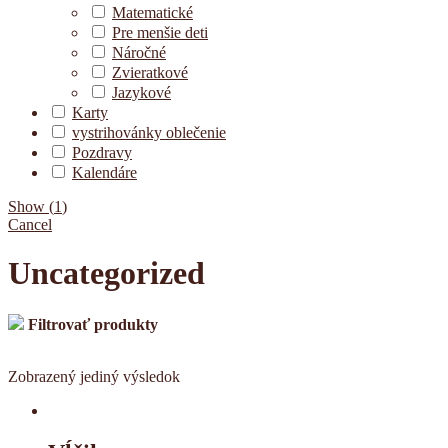
Matematické
Pre menšie deti
Náročné
Zvieratkové
Jazykové
Karty
vystrihovánky oblečenie
Pozdravy
Kalendáre
Show
(
1
)
Cancel
Uncategorized
Filtrovať produkty
Zobrazený jediný výsledok