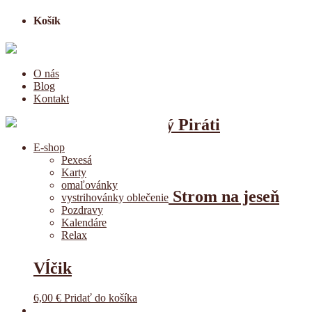
Košík
O nás
Blog
Kontakt
Krasohľad klasický Piráti
E-shop
10,00
€
Pridať do košíka
Pexesá
Karty
omaľovánky
Krasohľad optický Strom na jeseň
vystrihovánky oblečenie
Pozdravy
Kalendáre
10,00
€
Pridať do košíka
Relax
Vĺčik
6,00
€
Pridať do košíka