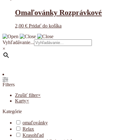
Omaľovánky Rozprávkové
2,00
€
Pridať do košíka
Vyhľadávanie...
×
Filters
Zrušiť filter
×
Karty
×
Kategórie
omaľovánky
Relax
Krasohľad