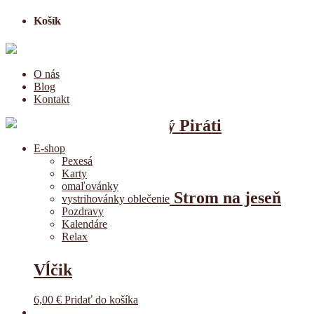
Košík
O nás
Blog
Kontakt
Krasohľad klasický Piráti
E-shop
10,00
€
Pridať do košíka
Pexesá
Karty
omaľovánky
Krasohľad optický Strom na jeseň
vystrihovánky oblečenie
Pozdravy
Kalendáre
10,00
€
Pridať do košíka
Relax
Vĺčik
6,00
€
Pridať do košíka