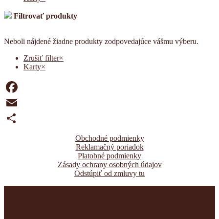
Filtrovať produkty
Neboli nájdené žiadne produkty zodpovedajúce vášmu výberu.
Zrušiť filter
×
Karty
×
Facebook
Email
Share
Obchodné podmienky
Reklamačný poriadok
Platobné podmienky
Zásady ochrany osobných údajov
Odstúpiť od zmluvy tu