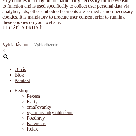
Any cookies that may not be particularly necessary for the website
to function and is used specifically to collect user personal data via
analytics, ads, other embedded contents are termed as non-necessary
cookies. It is mandatory to procure user consent prior to running
these cookies on your website.
ULOŽIŤ A PRIJAŤ
Vyhľadávanie...
×
O nás
Blog
Kontakt
E-shop
Pexesá
Karty
omaľovánky
vystrihovánky oblečenie
Pozdravy
Kalendáre
Relax