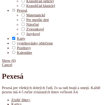
Krasohľad optický
Krasohľad klasický
Pexesá
Matematické
Pre menšie deti
Náročné
Zvieratkové
Jazykové
Karty
vystrihovánky oblečenie
Pozdravy
Kalendáre
Show
(
0
)
Cancel
Pexesá
Pexesá pre všetkých dobrých ľudí, čo sa radi hrajú a smejú. Každé
pexeso má 4-5 ručne zviazaných listov veľkosti A4.
Zrušiť filter
×
Karty
×